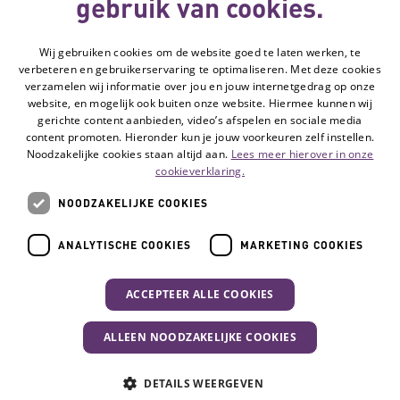
gebruik van cookies.
Wij gebruiken cookies om de website goed te laten werken, te
Volg de Hulpmiddelenwijzer:
verbeteren en gebruikerservaring te optimaliseren. Met deze cookies
Ga naar de Li
verzamelen wij informatie over jou en jouw internetgedrag op onze
website, en mogelijk ook buiten onze website. Hiermee kunnen wij
gerichte content aanbieden, video’s afspelen en sociale media
Veelgestelde vragen
content promoten. Hieronder kun je jouw voorkeuren zelf instellen.
Noodzakelijke cookies staan altijd aan.
Lees meer hierover in onze
Contact
cookieverklaring.
Privacyverklaring
NOODZAKELIJKE COOKIES
Toegankelijkheidsverklaring
Disclaimer
ANALYTISCHE COOKIES
MARKETING COOKIES
Cookie-instellingen
ACCEPTEER ALLE COOKIES
© Vilans, 2026
ALLEEN NOODZAKELIJKE COOKIES
Uw activiteit
DETAILS WEERGEVEN