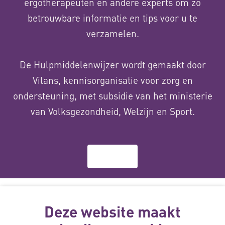
ergotherapeuten en andere experts om zo
betrouwbare informatie en tips voor u te
verzamelen.
De Hulpmiddelenwijzer wordt gemaakt door
Vilans, kennisorganisatie voor zorg en
ondersteuning, met subsidie van het ministerie
van Volksgezondheid, Welzijn en Sport.
Over ons
Deze website
wordt gemaakt
Deze website maakt
met subsidie
van