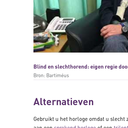
Blind en slechthorend: eigen regie doo
Bron:
Bartiméus
Alternatieven
Gebruikt u het horloge omdat u slecht z
aan een
sprekend horloge
of een
trilo