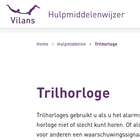
Naar hoofdinhoud
Naar footer
Home
Hulpmiddelen
Trilhorloge
Trilhorloge
Trilhorloges gebruikt u als u het alar
horloge niet of slecht kunt horen. Of a
voor anderen een waarschuwingssignaal