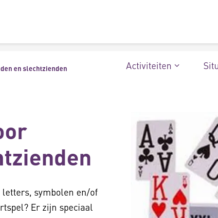
Activiteiten
Sit
nden en slechtzienden
oor
htzienden
, letters, symbolen en/of
tspel? Er zijn speciaal