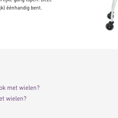
ijk) éénhandig bent.
ok met wielen?
t wielen?