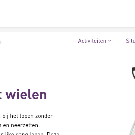
Activiteiten
Sit
n
 wielen
bij het lopen zonder
n en neerzetten.
urlijke gang lopen. Deze