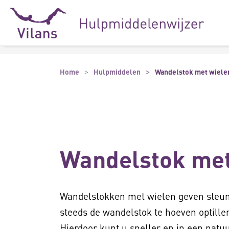
Naar hoofdinhoud
Naar footer
Home
Hulpmiddelen
Wandelstok met wiele
Wandelstok met
Wandelstokken met wielen geven steun 
steeds de wandelstok te hoeven optille
Hierdoor kunt u sneller en in een natu