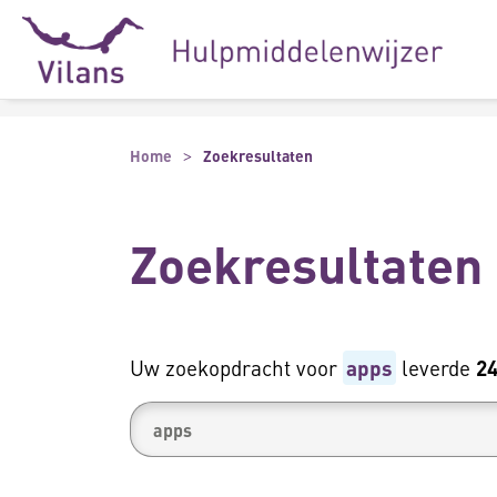
Naar hoofdinhoud
Naar footer
Home
Zoekresultaten
Zoekresultaten
Uw zoekopdracht voor
apps
leverde
2