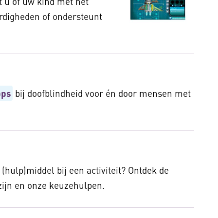
 u of uw kind met het
rdigheden of ondersteunt
pps
bij doofblindheid voor én door mensen met
(hulp)middel bij een activiteit? Ontdek de
zijn en onze keuzehulpen.