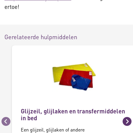
ertoe!
Gerelateerde hulpmiddelen
Glijzeil, glijlaken en transfermiddelen
in bed
Vorige
Vo
Een glijzeil, glijlaken of andere