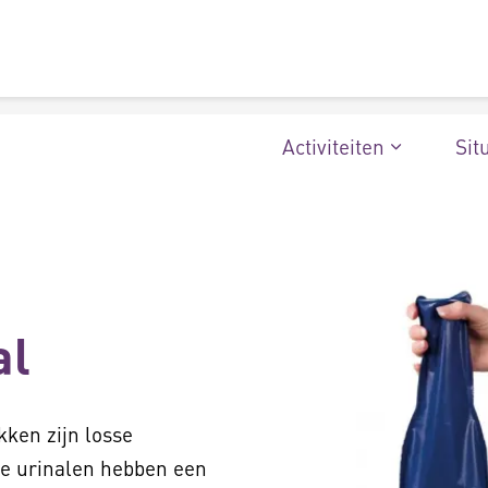
Activiteiten
Sit
al
kken zijn losse
ze urinalen hebben een