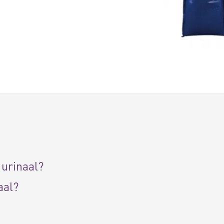
urinaal?
aal?