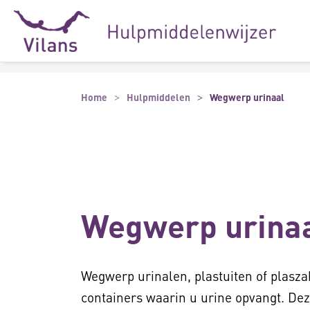
Naar hoofdinhoud
Naar footer
Home
Hulpmiddelen
Wegwerp urinaal
Wegwerp urina
Wegwerp urinalen, plastuiten of plasza
containers waarin u urine opvangt. De