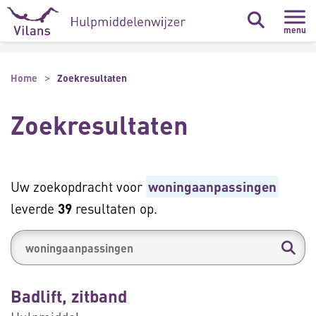
Naar hoofdinhoud
Naar footer
menu
Home
Zoekresultaten
Zoekresultaten
Uw zoekopdracht voor
woningaanpassingen
leverde
39
resultaten op.
Badlift, zitband