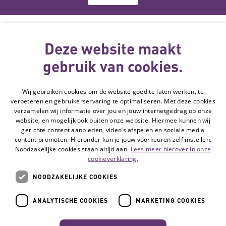
Deze website
wordt gemaakt
Deze website maakt
met subsidie
gebruik van cookies.
van
Wij gebruiken cookies om de website goed te laten werken, te
Volg de Hulpmiddelenwijzer:
verbeteren en gebruikerservaring te optimaliseren. Met deze cookies
Ga naar de Li
verzamelen wij informatie over jou en jouw internetgedrag op onze
website, en mogelijk ook buiten onze website. Hiermee kunnen wij
gerichte content aanbieden, video’s afspelen en sociale media
Veelgestelde vragen
content promoten. Hieronder kun je jouw voorkeuren zelf instellen.
Noodzakelijke cookies staan altijd aan.
Lees meer hierover in onze
Contact
cookieverklaring.
Privacyverklaring
NOODZAKELIJKE COOKIES
Toegankelijkheidsverklaring
Disclaimer
ANALYTISCHE COOKIES
MARKETING COOKIES
Cookie-instellingen