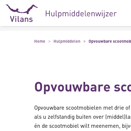
Naar hoofdinhoud
Naar footer
Home
Hulpmiddelen
Opvouwbare scootmob
Opvouwbare sc
Opvouwbare scootmobielen met drie of 
als u zelfstandig buiten over (middel)la
én de scootmobiel wilt meenemen, bijvo