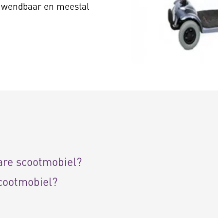
l wendbaar en meestal
are scootmobiel?
cootmobiel?