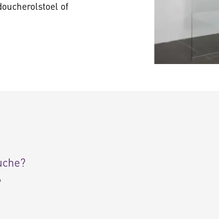
doucherolstoel of
uche?
?