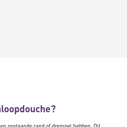
nloopdouche?
een opstaande rand of drempel hebben. Dit