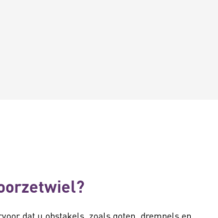
oorzetwiel?
rvoor dat u obstakels, zoals goten, drempels en