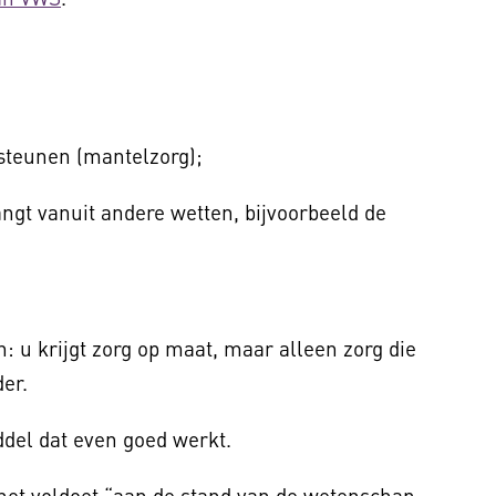
steunen (mantelzorg);
angt vanuit andere wetten, bijvoorbeeld de
 u krijgt zorg op maat, maar alleen zorg die
der.
del dat even goed werkt.
et voldoet “aan de stand van de wetenschap