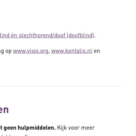
lind én slechthorend/doof (doofblind)
.
ng op
www.visio.org
,
www.kentalis.nl
en
en
t geen hulpmiddelen.
Kijk voor meer