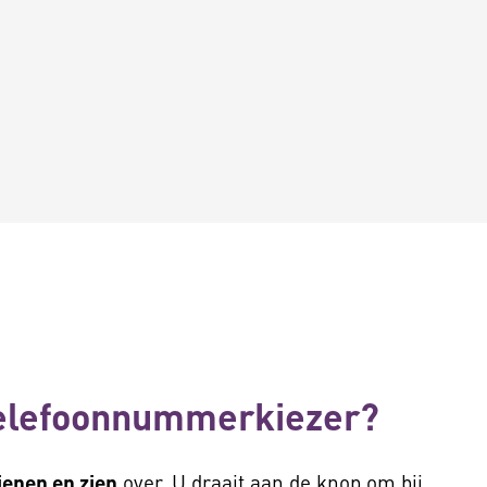
telefoonnummerkiezer?
ienen en zien
over. U draait aan de knop om bij