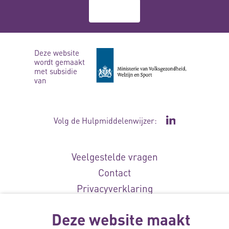
Over ons
Deze website
wordt gemaakt
met subsidie
van
Volg de Hulpmiddelenwijzer:
Ga naar de Li
Veelgestelde vragen
Contact
Privacyverklaring
Toegankelijkheidsverklaring
Deze website maakt
Disclaimer