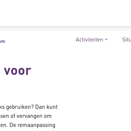
Activiteiten
Sit
uto
 voor
jks gebruiken? Dan kunt
ssen of vervangen om
ijden. De remaanpassing