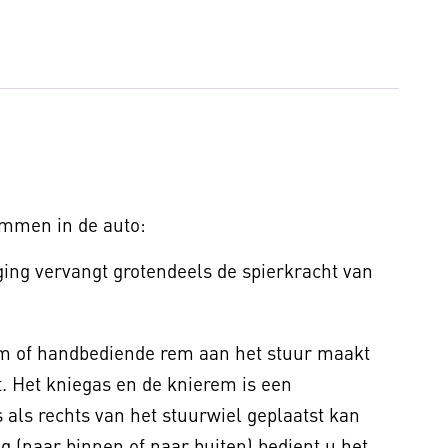
mmen in de auto:
ing vervangt grotendeels de spierkracht van
em of handbediende rem aan het stuur maakt
. Het kniegas en de knierem is een
als rechts van het stuurwiel geplaatst kan
 (naar binnen of naar buiten) bedient u het