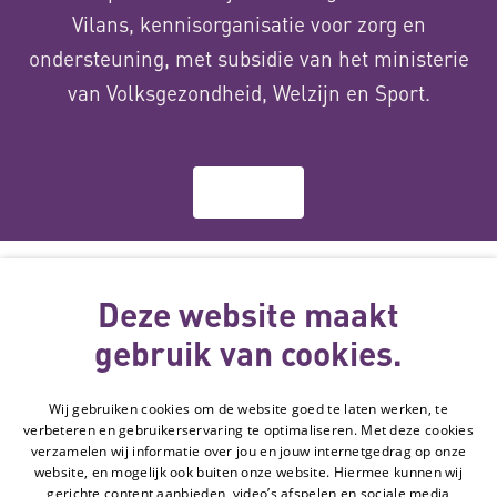
Vilans, kennisorganisatie voor zorg en
ondersteuning, met subsidie van het ministerie
van Volksgezondheid, Welzijn en Sport.
Over ons
Deze website
wordt gemaakt
Deze website maakt
met subsidie
gebruik van cookies.
van
Wij gebruiken cookies om de website goed te laten werken, te
Volg de Hulpmiddelenwijzer:
verbeteren en gebruikerservaring te optimaliseren. Met deze cookies
Ga naar de Li
verzamelen wij informatie over jou en jouw internetgedrag op onze
website, en mogelijk ook buiten onze website. Hiermee kunnen wij
gerichte content aanbieden, video’s afspelen en sociale media