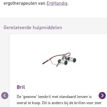
ergotherapeuten van
ErgHandig
.
Gerelateerde hulpmiddelen
Bril
De 'gewone' leesbril met standaard lenzen is
Vorige
Vo
overal te koop. Dit is anders bij de brillen voor zeer