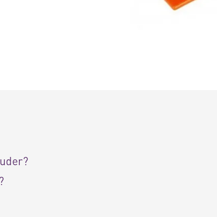
ouder?
?