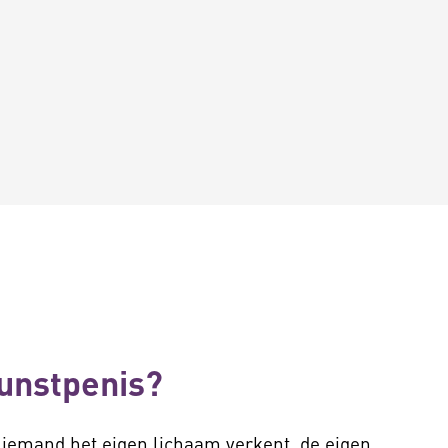
unstpenis?
iemand het eigen lichaam verkent, de eigen