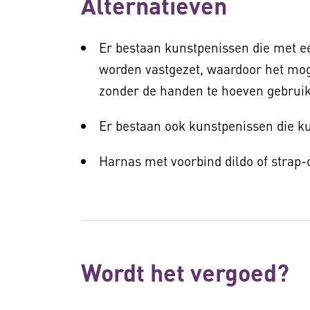
Alternatieven
Er bestaan kunstpenissen die met 
worden vastgezet, waardoor het moge
zonder de handen te hoeven gebrui
Er bestaan ook kunstpenissen die kun
Harnas met voorbind dildo of strap-
Wordt het vergoed?