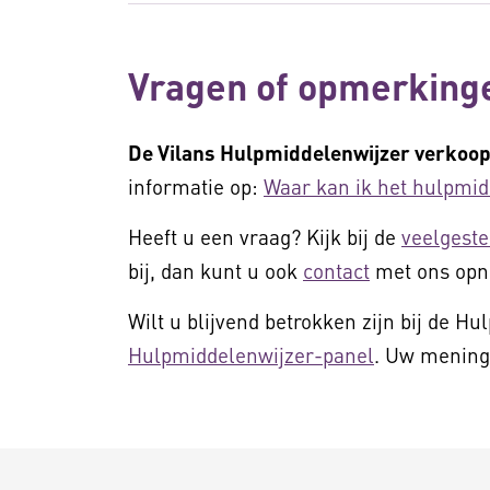
Vragen of opmerking
De Vilans Hulpmiddelenwijzer verkoop
informatie op:
Waar kan ik het hulpmid
Heeft u een vraag? Kijk bij de
veelgeste
bij, dan kunt u ook
contact
met ons op
Wilt u blijvend betrokken zijn bij de H
Hulpmiddelenwijzer-panel
. Uw mening 