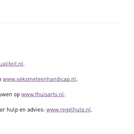
liteit.nl
.
p
www.seksmeteenhandicap.nl
.
ouwen op
www.thuisarts.nl
.
oor hulp en advies:
www.regelhulp.nl
.