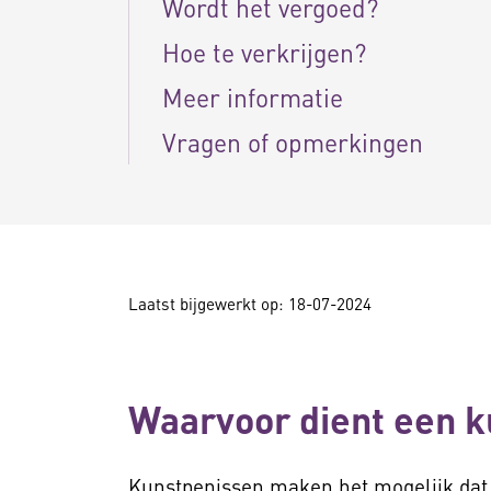
Wordt het vergoed?
Hoe te verkrijgen?
Meer informatie
Vragen of opmerkingen
Laatst bijgewerkt op: 18-07-2024
Waarvoor dient een k
Kunstpenissen maken het mogelijk dat 