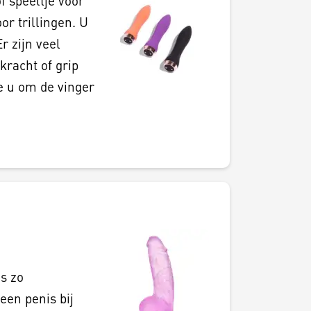
f speeltje voor
r trillingen. U
r zijn veel
kracht of grip
ie u om de vinger
s zo
een penis bij