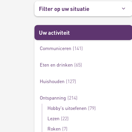
Filter op uw situatie
Uw activiteit
Communiceren
141
Bevredigen
4
Eten en drinken
65
Huishouden
127
Ontspanning
214
Hobby's uitoefenen
79
Lezen
22
Roken
7