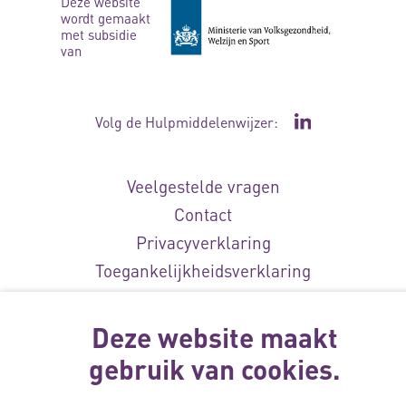
Deze website
wordt gemaakt
met subsidie
van
Volg de Hulpmiddelenwijzer:
Ga naar de Li
Veelgestelde vragen
Contact
Privacyverklaring
Toegankelijkheidsverklaring
Disclaimer
Cookie-instellingen
Deze website maakt
gebruik van cookies.
© Vilans, 2026