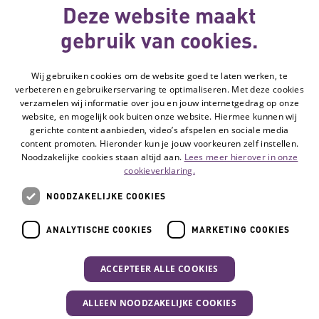
wordt gemaakt
Deze website maakt
met subsidie
gebruik van cookies.
van
Wij gebruiken cookies om de website goed te laten werken, te
Volg de Hulpmiddelenwijzer:
verbeteren en gebruikerservaring te optimaliseren. Met deze cookies
Ga naar de Li
verzamelen wij informatie over jou en jouw internetgedrag op onze
website, en mogelijk ook buiten onze website. Hiermee kunnen wij
gerichte content aanbieden, video’s afspelen en sociale media
Veelgestelde vragen
content promoten. Hieronder kun je jouw voorkeuren zelf instellen.
Noodzakelijke cookies staan altijd aan.
Lees meer hierover in onze
Contact
cookieverklaring.
Privacyverklaring
NOODZAKELIJKE COOKIES
Toegankelijkheidsverklaring
Disclaimer
ANALYTISCHE COOKIES
MARKETING COOKIES
Cookie-instellingen
ACCEPTEER ALLE COOKIES
© Vilans, 2026
ALLEEN NOODZAKELIJKE COOKIES