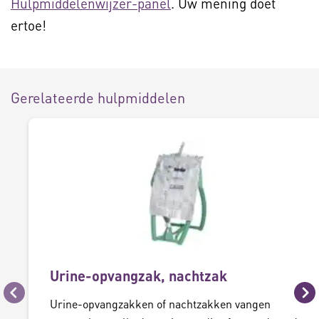
Hulpmiddelenwijzer-panel
. Uw mening doet
ertoe!
Gerelateerde hulpmiddelen
Urine-opvangzak, nachtzak
Vorige
Vo
Urine-opvangzakken of nachtzakken vangen