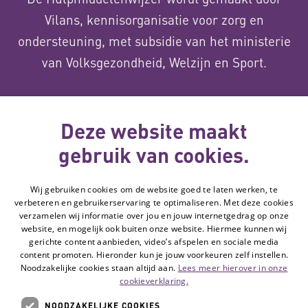
Vilans, kennisorganisatie voor zorg en
ondersteuning, met subsidie van het ministerie
van Volksgezondheid, Welzijn en Sport.
Over ons
Deze website maakt
gebruik van cookies.
Deze website
Wij gebruiken cookies om de website goed te laten werken, te
wordt gemaakt
verbeteren en gebruikerservaring te optimaliseren. Met deze cookies
met subsidie
verzamelen wij informatie over jou en jouw internetgedrag op onze
van
website, en mogelijk ook buiten onze website. Hiermee kunnen wij
gerichte content aanbieden, video’s afspelen en sociale media
content promoten. Hieronder kun je jouw voorkeuren zelf instellen.
Noodzakelijke cookies staan altijd aan.
Lees meer hierover in onze
Volg de Hulpmiddelenwijzer:
Ga naar de Li
cookieverklaring.
NOODZAKELIJKE COOKIES