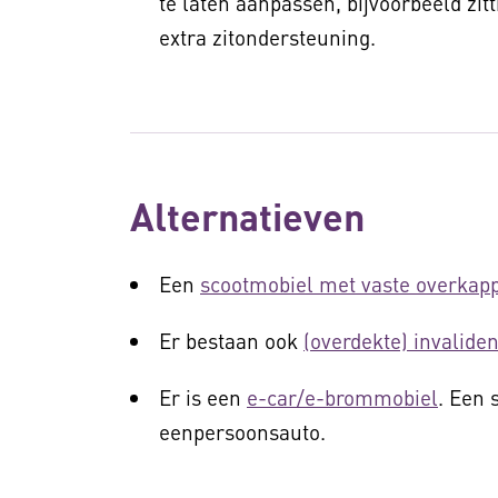
te laten aanpassen, bijvoorbeeld zit
extra zitondersteuning.
Alternatieven
Een
scootmobiel met vaste overkap
Er bestaan ook
(overdekte) invalid
Er is een
e-car/e-brommobiel
. Een 
eenpersoonsauto.