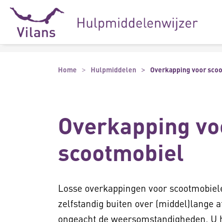
Naar hoofdinhoud
Naar footer
Home
Hulpmiddelen
Overkapping voor sco
Overkapping vo
scootmobiel
Losse overkappingen voor scootmobiele
zelfstandig buiten over (middel)lange af
ongeacht de weersomstandigheden. U h