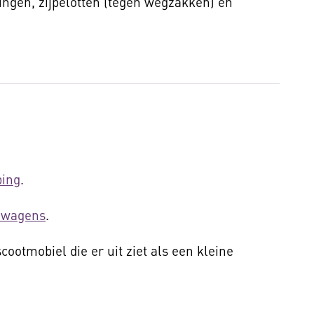
tingen, zijpelotten (tegen wegzakken) en
ping
.
enwagens
.
scootmobiel die er uit ziet als een kleine