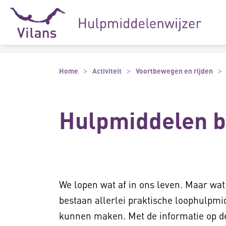
Naar hoofdinhoud
Naar footer
Home
Activiteit
Voortbewegen en rijden
Hulpmiddelen bi
We lopen wat af in ons leven. Maar wat
bestaan allerlei praktische loophulpmi
kunnen maken. Met de informatie op de