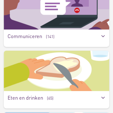
(
Communiceren
(141)
E
e
d
(6
Eten en drinken
(65)