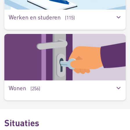
Werken en studeren
(115)
W
(
Wonen
(256)
Situaties