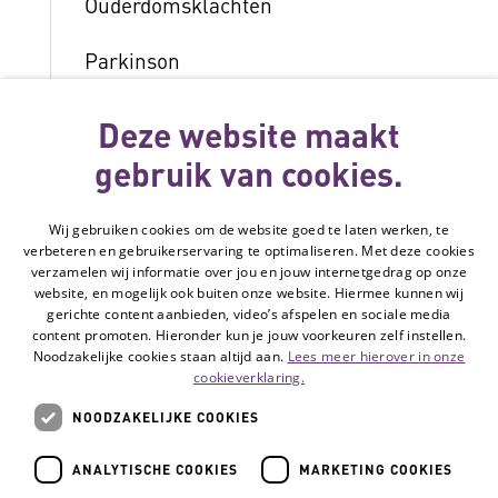
Ouderdomsklachten
Parkinson
Reuma en artritis
Deze website maakt
gebruik van cookies.
Slechthorend of doof
Slechtziend of blind
Wij gebruiken cookies om de website goed te laten werken, te
verbeteren en gebruikerservaring te optimaliseren. Met deze cookies
verzamelen wij informatie over jou en jouw internetgedrag op onze
Spierziekten
website, en mogelijk ook buiten onze website. Hiermee kunnen wij
gerichte content aanbieden, video’s afspelen en sociale media
Stoma
content promoten. Hieronder kun je jouw voorkeuren zelf instellen.
Noodzakelijke cookies staan altijd aan.
Lees meer hierover in onze
cookieverklaring.
Verstandelijke beperking
NOODZAKELIJKE COOKIES
ANALYTISCHE COOKIES
MARKETING COOKIES