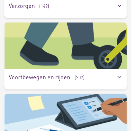
Verzorgen
(149)
V
e
r
(
Voortbewegen en rijden
(207)
W
e
s
(