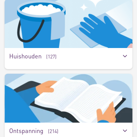
H
(
Huishouden
(127)
O
(
Ontspanning
(214)