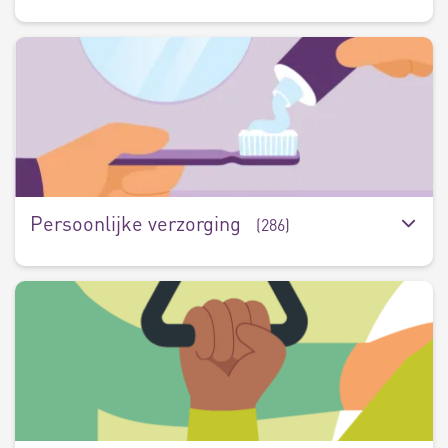
P
v
(
Persoonlijke verzorging
(286)
V
(