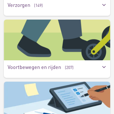
Verzorgen
(149)
V
e
r
(
Voortbewegen en rijden
(207)
W
e
s
(