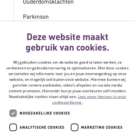
Ouderdomsklachten
Parkinson
Reuma en artritis
Deze website maakt
gebruik van cookies.
Slechthorend of doof
Slechtziend of blind
Wij gebruiken cookies om de website goed te laten werken, te
verbeteren en gebruikerservaring te optimaliseren. Met deze cookies
verzamelen wij informatie over jou en jouw internetgedrag op onze
Spierziekten
website, en mogelijk ook buiten onze website. Hiermee kunnen wij
gerichte content aanbieden, video’s afspelen en sociale media
Stoma
content promoten. Hieronder kun je jouw voorkeuren zelf instellen.
Noodzakelijke cookies staan altijd aan.
Lees meer hierover in onze
cookieverklaring.
Verstandelijke beperking
NOODZAKELIJKE COOKIES
ANALYTISCHE COOKIES
MARKETING COOKIES