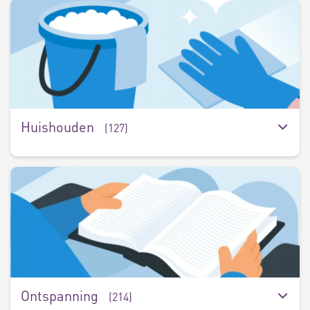
H
(
Huishouden
(127)
O
(
Ontspanning
(214)