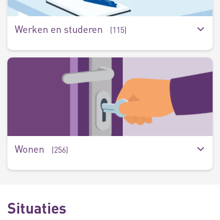
Werken en studeren
(115)
W
(
Wonen
(256)
Situaties