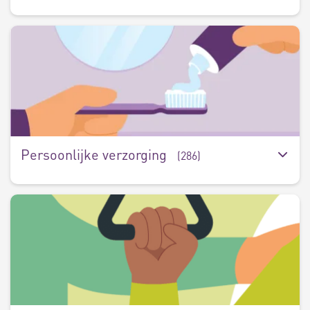
P
v
(
Persoonlijke verzorging
(286)
V
(