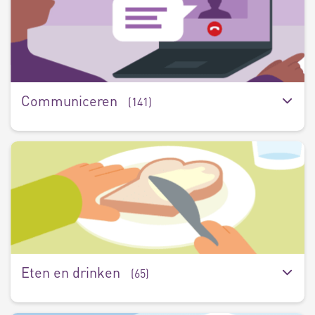
(
Communiceren
(141)
E
e
d
(6
Eten en drinken
(65)