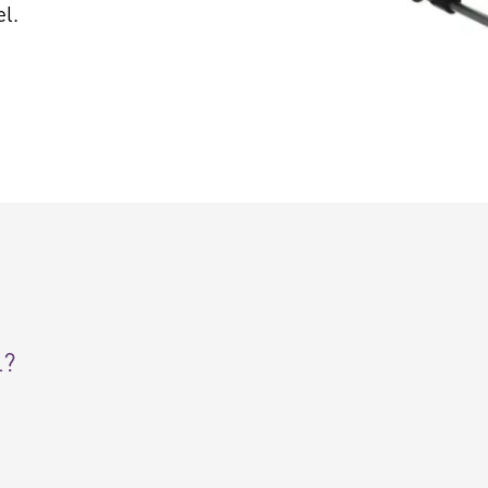
l.
l?