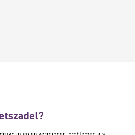
ietszadel?
e drukpunten en vermindert problemen als