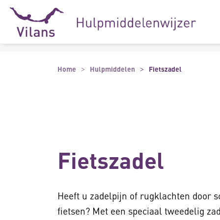
Naar hoofdinhoud
Naar footer
Home
Hulpmiddelen
Fietszadel
Fietszadel
Heeft u zadelpijn of rugklachten door s
fietsen? Met een speciaal tweedelig za