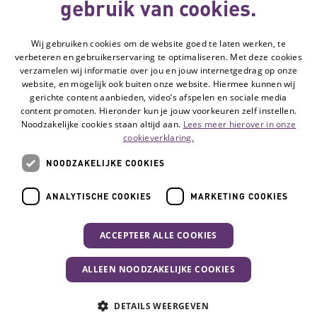
gebruik van cookies.
Deze website
Wij gebruiken cookies om de website goed te laten werken, te
wordt gemaakt
verbeteren en gebruikerservaring te optimaliseren. Met deze cookies
met subsidie
verzamelen wij informatie over jou en jouw internetgedrag op onze
van
website, en mogelijk ook buiten onze website. Hiermee kunnen wij
gerichte content aanbieden, video’s afspelen en sociale media
content promoten. Hieronder kun je jouw voorkeuren zelf instellen.
Noodzakelijke cookies staan altijd aan.
Lees meer hierover in onze
Volg de Hulpmiddelenwijzer:
Ga naar de Li
cookieverklaring.
NOODZAKELIJKE COOKIES
Veelgestelde vragen
ANALYTISCHE COOKIES
MARKETING COOKIES
Contact
Privacyverklaring
ACCEPTEER ALLE COOKIES
Toegankelijkheidsverklaring
Disclaimer
ALLEEN NOODZAKELIJKE COOKIES
Cookie-instellingen
DETAILS WEERGEVEN