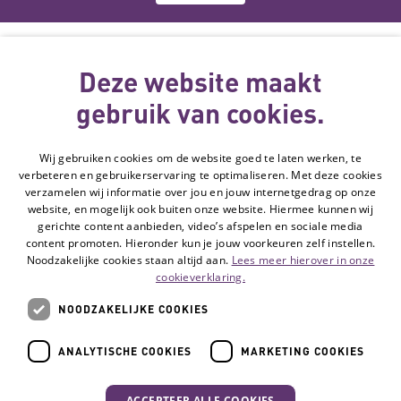
Deze website
wordt gemaakt
Deze website maakt
met subsidie
gebruik van cookies.
van
Wij gebruiken cookies om de website goed te laten werken, te
Volg de Hulpmiddelenwijzer:
verbeteren en gebruikerservaring te optimaliseren. Met deze cookies
Ga naar de Li
verzamelen wij informatie over jou en jouw internetgedrag op onze
website, en mogelijk ook buiten onze website. Hiermee kunnen wij
gerichte content aanbieden, video’s afspelen en sociale media
Veelgestelde vragen
content promoten. Hieronder kun je jouw voorkeuren zelf instellen.
Noodzakelijke cookies staan altijd aan.
Lees meer hierover in onze
Contact
cookieverklaring.
Privacyverklaring
NOODZAKELIJKE COOKIES
Toegankelijkheidsverklaring
Disclaimer
ANALYTISCHE COOKIES
MARKETING COOKIES
Cookie-instellingen
ACCEPTEER ALLE COOKIES