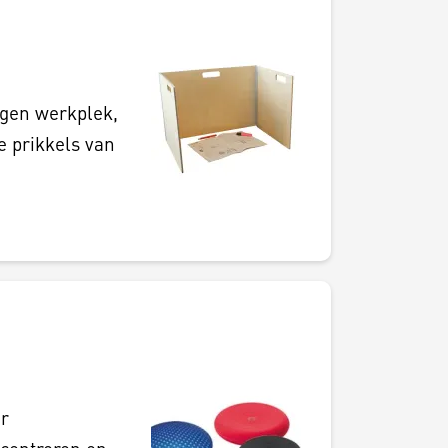
igen werkplek,
e prikkels van
r