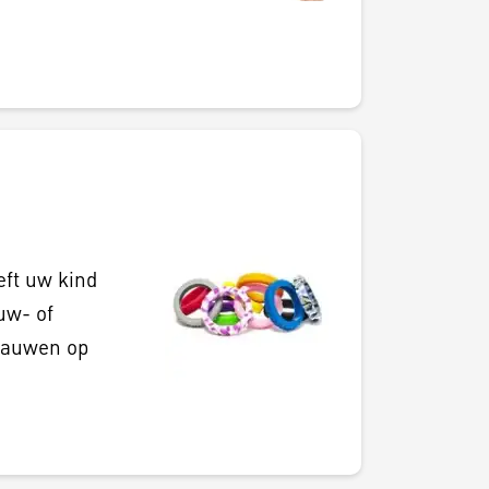
eft uw kind
uw- of
 kauwen op