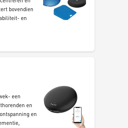
ncentreren en
tert bovendien
biliteit- en
 wek- een
hthorenden en
 ontspanning en
ementie,