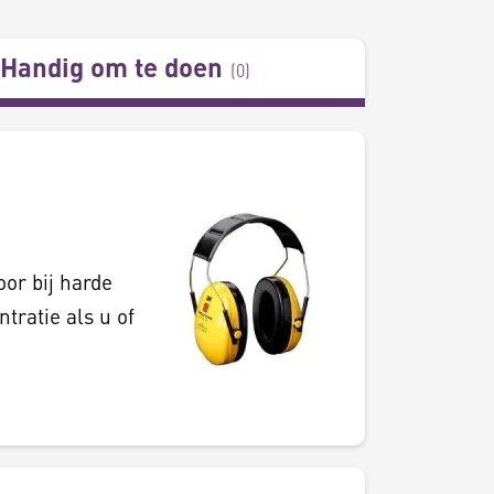
Handig om te doen
(
0
)
r bij harde
tratie als u of