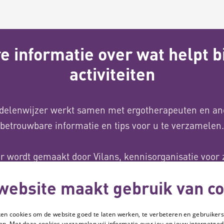
 informatie over wat helpt bi
activiteiten
delenwijzer werkt samen met ergotherapeuten en an
betrouwbare informatie en tips voor u te verzamelen.
 wordt gemaakt door Vilans, kennisorganisatie voor 
idie van het ministerie van Volksgezondheid, Welzijn 
website maakt gebruik van co
ken cookies om de website goed te laten werken, te verbeteren en gebruikers
Over ons
en. Met deze cookies verzamelen wij informatie over jou en jouw internetge