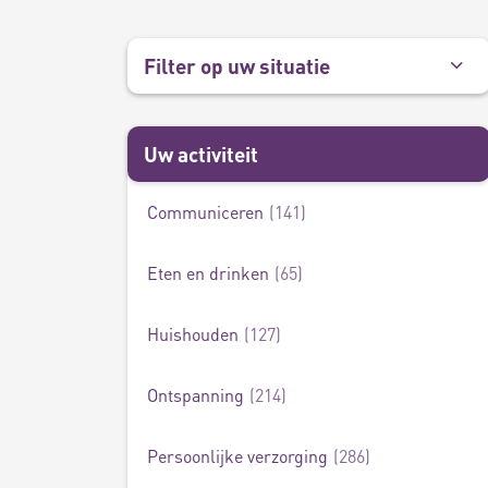
Filter op uw situatie
Uw activiteit
Communiceren
141
Aandacht vasthouden
5
Eten en drinken
65
Huishouden
127
Ontspanning
214
Persoonlijke verzorging
286