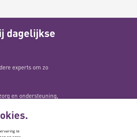
j dagelijkse
dere experts om zo
zorg en ondersteuning,
en Sport.
okies.
ervaring te
drag op onze