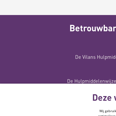
Betrouwbare
De Vilans Hulpmid
De Hulpmiddelenwijzer
met subs
Deze 
Wij gebrui
optimaliser