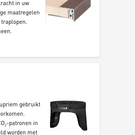
kracht in uw
ige maatregelen
 traplopen.
neen.
eupriem gebruikt
voorkomen.
CO₂-patronen in
vuld worden met