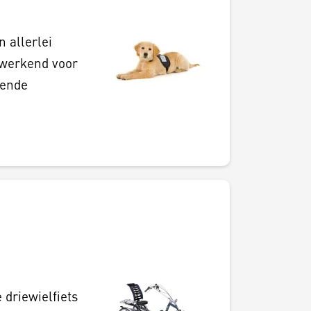
 allerlei
 werkend voor
pende
driewielfiets