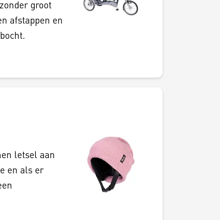
 zonder groot
 en afstappen en
 bocht.
en letsel aan
ie en als er
een