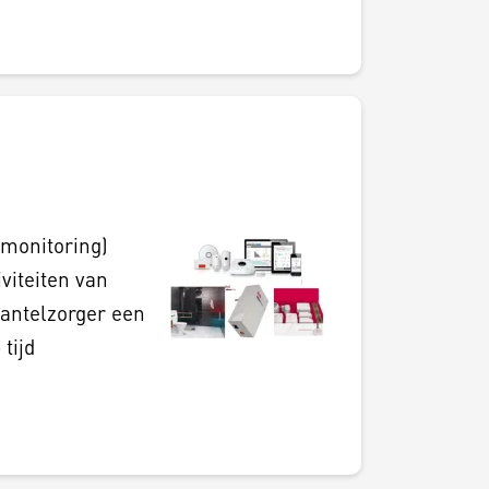
lmonitoring)
iviteiten van
antelzorger een
tijd