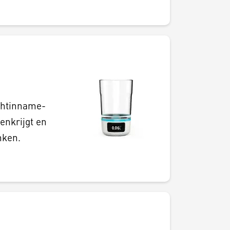
chtinname-
enkrijgt en
nken.