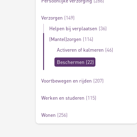
Persoonlijke verzorging
286
Verzorgen
149
Helpen bij verplaatsen
36
(Mantel)zorgen
114
Activeren of kalmeren
46
Beschermen
22
Voortbewegen en rijden
207
Werken en studeren
115
Wonen
256