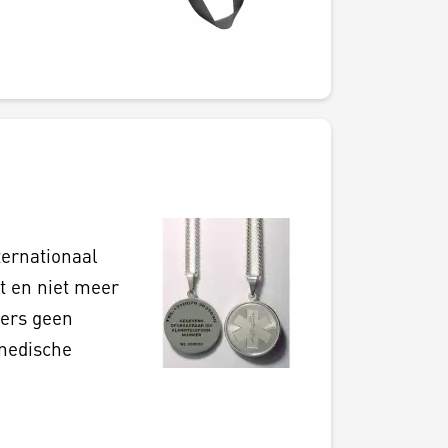
ternationaal
t en niet meer
ners geen
 medische