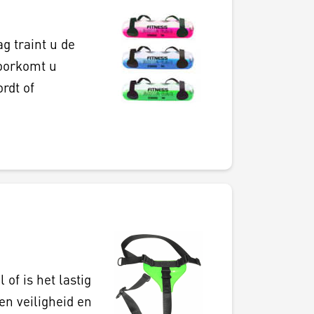
g traint u de
oorkomt u
rdt of
 of is het lastig
en veiligheid en