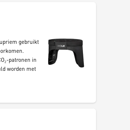
eupriem gebruikt
voorkomen.
CO₂-patronen in
vuld worden met