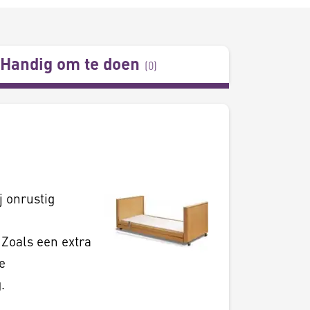
Handig om te doen
(
0
)
j onrustig
 Zoals een extra
e
.