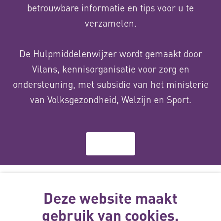
betrouwbare informatie en tips voor u te
verzamelen.
De Hulpmiddelenwijzer wordt gemaakt door
Vilans, kennisorganisatie voor zorg en
ondersteuning, met subsidie van het ministerie
van Volksgezondheid, Welzijn en Sport.
Over ons
Deze website
Deze website maakt
wordt gemaakt
met subsidie
gebruik van cookies.
van