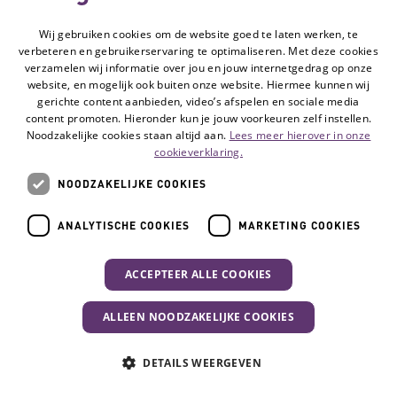
Wij gebruiken cookies om de website goed te laten werken, te
Volg de Hulpmiddelenwijzer:
verbeteren en gebruikerservaring te optimaliseren. Met deze cookies
Ga naar de Li
verzamelen wij informatie over jou en jouw internetgedrag op onze
website, en mogelijk ook buiten onze website. Hiermee kunnen wij
gerichte content aanbieden, video’s afspelen en sociale media
Veelgestelde vragen
content promoten. Hieronder kun je jouw voorkeuren zelf instellen.
Noodzakelijke cookies staan altijd aan.
Lees meer hierover in onze
Contact
cookieverklaring.
Privacyverklaring
NOODZAKELIJKE COOKIES
Toegankelijkheidsverklaring
Disclaimer
ANALYTISCHE COOKIES
MARKETING COOKIES
Cookie-instellingen
ACCEPTEER ALLE COOKIES
© Vilans, 2026
ALLEEN NOODZAKELIJKE COOKIES
Uw activiteit
DETAILS WEERGEVEN