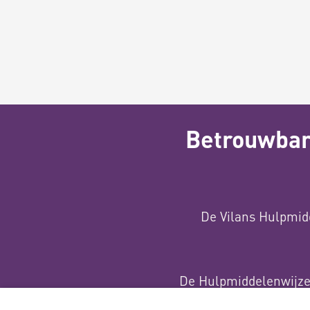
Betrouwbare
De Vilans Hulpmid
De Hulpmiddelenwijzer
met subs