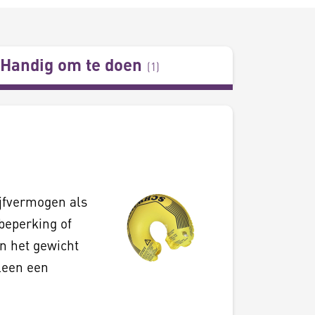
Handig om te doen
(
1
)
jfvermogen als
beperking of
n het gewicht
leen een