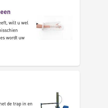
been
eft, wilt u wel
misschien
es wordt uw
et de trap in en