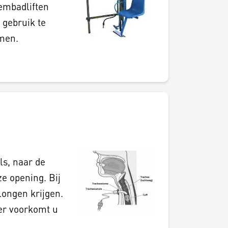
embadliften
gebruik te
mmen.
ls, naar de
ze opening. Bij
longen krijgen.
er voorkomt u