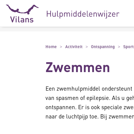
Naar hoofdinhoud
Naar footer
Home
Activiteit
Ontspanning
Spor
Zwemmen
Een zwemhulpmiddel ondersteunt ki
van spasmen of epilepsie. Als u ge
ontspannen. Er is ook speciale zwe
naar de luchtpijp toe. Bij zwemme