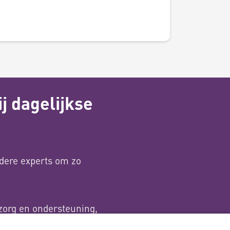
j dagelijkse
dere experts om zo
zorg en ondersteuning,
en Sport.