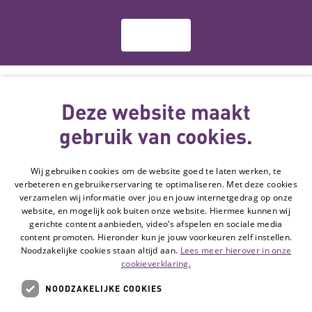
Over ons
Deze website
wordt gemaakt
Deze website maakt
met subsidie
gebruik van cookies.
van
Wij gebruiken cookies om de website goed te laten werken, te
Volg de Hulpmiddelenwijzer:
verbeteren en gebruikerservaring te optimaliseren. Met deze cookies
Ga naar de Li
verzamelen wij informatie over jou en jouw internetgedrag op onze
website, en mogelijk ook buiten onze website. Hiermee kunnen wij
gerichte content aanbieden, video’s afspelen en sociale media
Veelgestelde vragen
content promoten. Hieronder kun je jouw voorkeuren zelf instellen.
Noodzakelijke cookies staan altijd aan.
Lees meer hierover in onze
Contact
cookieverklaring.
Privacyverklaring
NOODZAKELIJKE COOKIES
Toegankelijkheidsverklaring