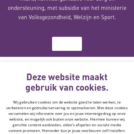
ondersteuning, met subsidie van het ministerie
van Volksgezondheid, Welzijn en Sport.
Over ons
Deze website
wordt gemaakt
Deze website maakt
met subsidie
gebruik van cookies.
van
Wij gebruiken cookies om de website goed te laten werken, te
Volg de Hulpmiddelenwijzer:
verbeteren en gebruikerservaring te optimaliseren. Met deze cookies
Ga naar de Li
verzamelen wij informatie over jou en jouw internetgedrag op onze
website, en mogelijk ook buiten onze website. Hiermee kunnen wij
gerichte content aanbieden, video’s afspelen en sociale media
Veelgestelde vragen
content promoten. Hieronder kun je jouw voorkeuren zelf instellen.