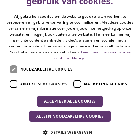
gebruik van cookies.
Deze website
Wij gebruiken cookies om de website goed te laten werken, te
wordt gemaakt
verbeteren en gebruikerservaring te optimaliseren. Met deze cookies
met subsidie
verzamelen wij informatie over jou en jouw internetgedrag op onze
van
website, en mogelijk ook buiten onze website. Hiermee kunnen wij
gerichte content aanbieden, video’s afspelen en sociale media
content promoten. Hieronder kun je jouw voorkeuren zelf instellen.
Noodzakelijke cookies staan altijd aan.
Lees meer hierover in onze
Volg de Hulpmiddelenwijzer:
Ga naar de Li
cookieverklaring.
NOODZAKELIJKE COOKIES
Veelgestelde vragen
ANALYTISCHE COOKIES
MARKETING COOKIES
Contact
Privacyverklaring
ACCEPTEER ALLE COOKIES
Toegankelijkheidsverklaring
Disclaimer
ALLEEN NOODZAKELIJKE COOKIES
Cookie-instellingen
DETAILS WEERGEVEN
© Vilans, 2026