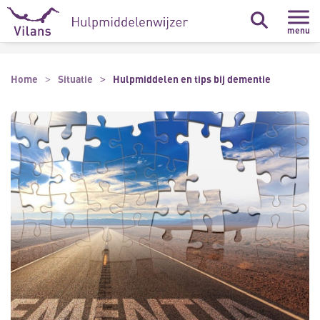
Naar hoofdinhoud
Naar footer
menu
Home
Situatie
Hulpmiddelen en tips bij dementie